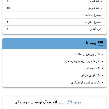
بازدید امروز
۱۰
بازدید دیروز
۲۵
مجموع مطالب
۰
مجموع نظرات
۴
افراد آنلاین
۱
پيوندها
تاثير ورزش بر سلامت
گردشگري تاريخي و فرهنگي
نكات مصاحبه
تكنولوژي و زبان
نكات موفقيت آرايشگري
مونو بلاگ
: رسـانه وبلاگ نويسان حرفـه اي